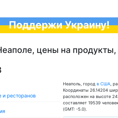
Поддержи Украину!
еаполе, цены на продукты,
3
Неаполь, город
в США
, р
Координаты 26.14204 широ
 и ресторанов
расположен на высоте 24
составляет 19539 человек
(GMT: -5.0).
ия