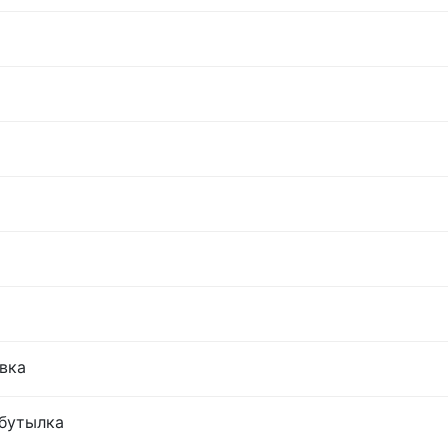
овка
 бутылка