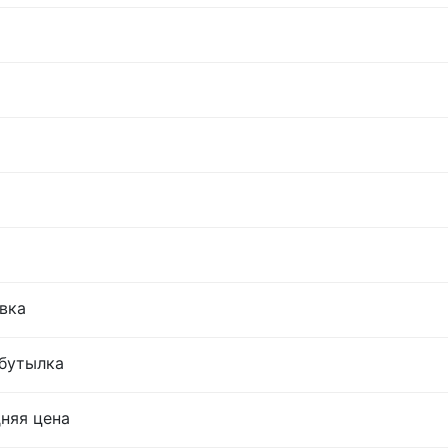
овка
 бутылка
дняя цена