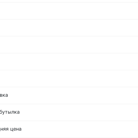
овка
 бутылка
дняя цена