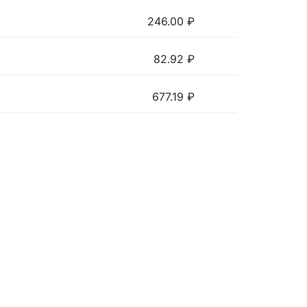
246.00
₽
82.92
₽
677.19
₽