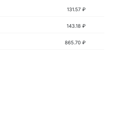
131.57
₽
143.18
₽
865.70
₽