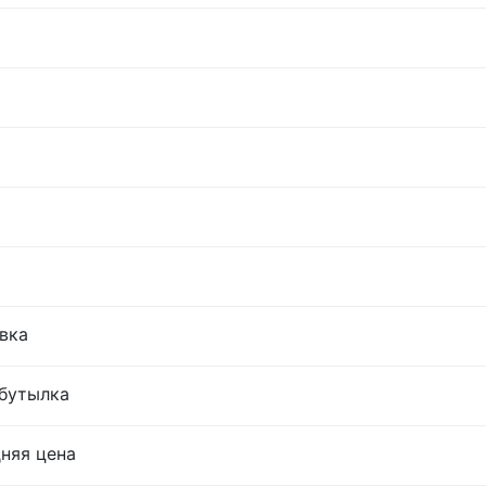
овка
 бутылка
дняя цена