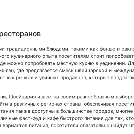
 ресторанов
и традиционными блюдами, такими как фондю и ракле
ного кулинарного опыта посетителям стоит попробовать
е можно попробовать местную кухню в уединении. Для
шлен, где предлагается смесь швейцарской и междуна
естных рынках и уличных продавцов, которые предлаг
и, Швейцария известна своим разнообразным выбором
йти в различных регионах страны, обеспечивая посет
итания также доступны в большинстве городов, многи
зличные фаст-фуд и кафе быстрого питания для тех, кт
 вариантов питания, посетители обязательно найдут чт