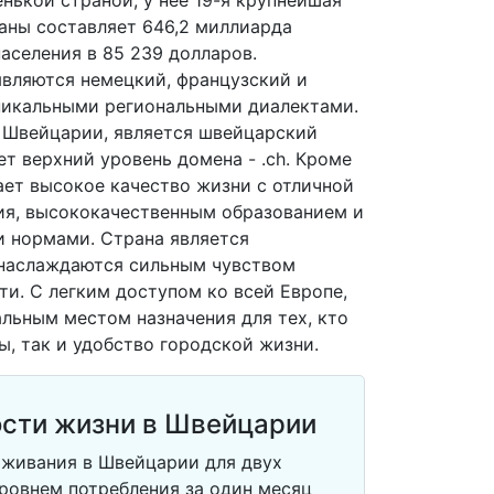
нькой страной, у нее 19-я крупнейшая
аны составляет 646,2 миллиарда
аселения в 85 239 долларов.
вляются немецкий, французский и
никальными региональными диалектами.
 Швейцарии, является швейцарский
ет верхний уровень домена - .ch. Кроме
ает высокое качество жизни с отличной
ия, высококачественным образованием и
 нормами. Страна является
 наслаждаются сильным чувством
ти. С легким доступом ко всей Европе,
льным местом назначения для тех, кто
ы, так и удобство городской жизни.
сти жизни в Швейцарии
живания в Швейцарии для двух
ровнем потребления за один месяц