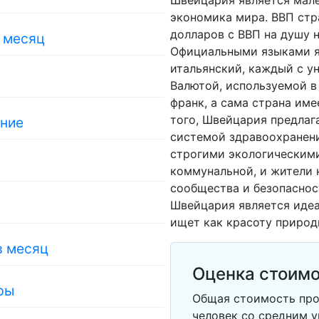
Швейцария является мале
экономика мира. ВВП стр
долларов с ВВП на душу н
в месяц
Официальными языками я
итальянский, каждый с у
Валютой, используемой в
франк, а сама страна име
того, Швейцария предлаг
ание
системой здравоохранен
строгими экологическими
коммунальной, и жители
сообщества и безопаснос
Швейцария является идеа
ищет как красоту природ
в месяц
Оценка стоимо
ры
Общая стоимость про
человек со средним у