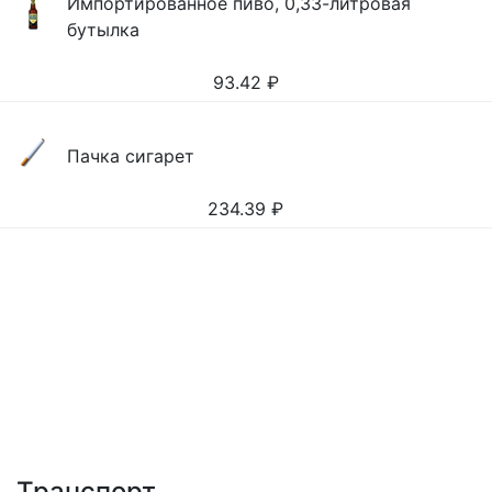
Импортированное пиво, 0,33-литровая
бутылка
93.42
₽
Пачка сигарет
234.39
₽
Транспорт