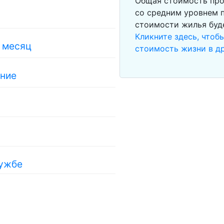
Общая стоимость про
со средним уровнем п
стоимости жилья буд
Кликните здесь, чтоб
в месяц
стоимость жизни в д
ание
ружбе