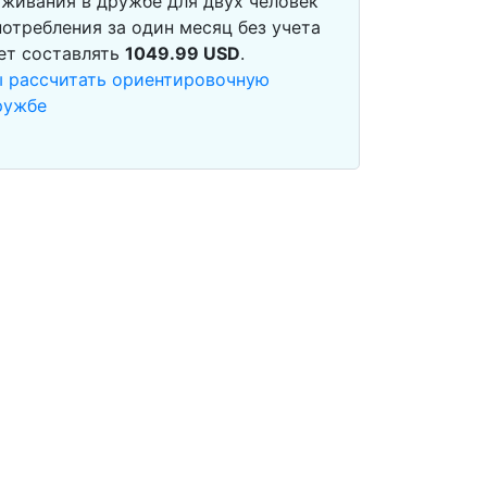
живания в дружбе для двух человек
отребления за один месяц без учета
ет составлять
1049.99
USD
.
ы рассчитать ориентировочную
ружбе