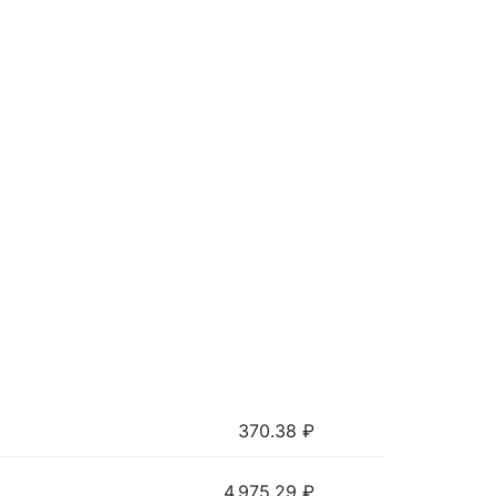
370.38
₽
4,975.29
₽