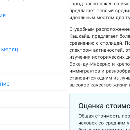
город расположен на выс
предлагает тёплый среди
ия
идеальным местом для ту
С удобным расположением
Кашкайш предлагает боле
сравнению с столицей. П
в месяц
спектром активностей, о
изучения исторических д
Бока-ду-Инферно и креп
иммигрантов и разнообра
становится одним из лучш
ание
высокое качество жизни 
Оценка стоимо
Общая стоимость про
человек со средним у
без учета стоимости