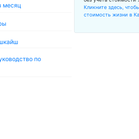
в месяц
Кликните здесь, чтоб
стоимость жизни в К
ры
ашкайш
уководство по