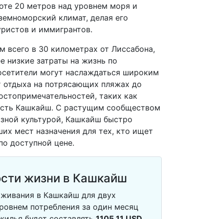
оте 20 метров над уровнем моря и
земноморский климат, делая его
ристов и иммигрантов.
 всего в 30 километрах от Лиссабона,
е низкие затраты на жизнь по
осетители могут наслаждаться широким
т отдыха на потрясающих пляжах до
остопримечательностей, таких как
ость Кашкайш. С растущим сообществом
зной культурой, Кашкайш быстро
их мест назначения для тех, кто ищет
по доступной цене.
сти жизни в Кашкайш
живания в Кашкайш для двух
ровнем потребления за один месяц
 жилья будет составлять
1105.11
USD
.