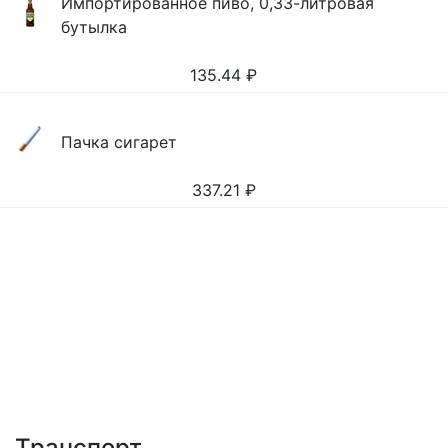
Импортированное пиво, 0,33-литровая
бутылка
135.44
₽
Пачка сигарет
337.21
₽
Транспорт