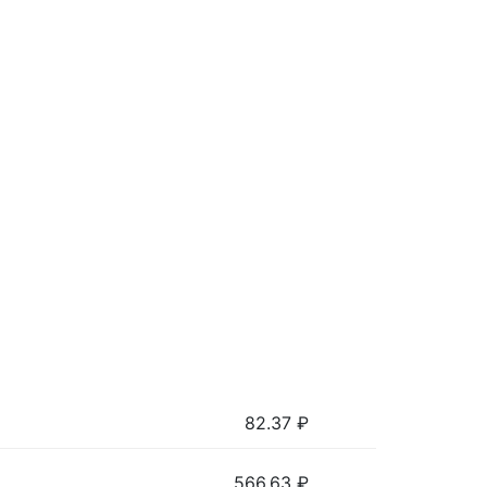
82.37
₽
566.63
₽