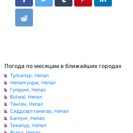
Погода по месяцам в ближайших городах
Тулсипур, Непал
Непалгундж, Непал
Гулария, Непал
Butwal, Непал
Тансен, Непал
Сиддхартханагар, Непал
Баглунг, Непал
Тикапур, Непал
Всего, Непал