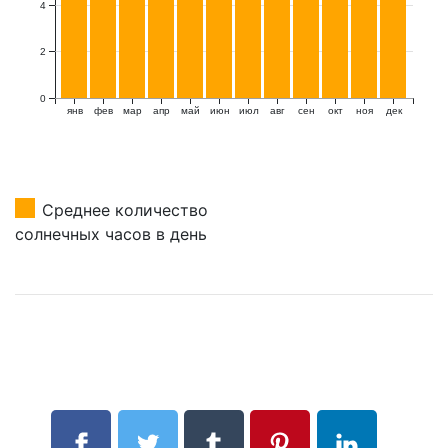
4
2
0
янв
фев
мар
апр
май
июн
июл
авг
сен
окт
ноя
дек
Среднее количество
солнечных часов в день