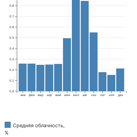
0.8
0.7
0.6
0.5
0.4
0.3
0.2
0.1
0.0
янв
фев
мар
апр
май
июн
июл
авг
сен
окт
ноя
дек
Средняя облачность,
%