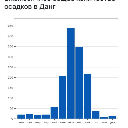
осадков в Данг
450
400
350
300
250
200
150
100
50
0
янв
фев
мар
апр
май
июн
июл
авг
сен
окт
ноя
дек