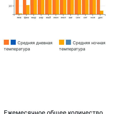
10
янв
фев
мар
апр
май
июн
июл
авг
сен
окт
ноя
дек
Средняя дневная
Средняя ночная
температура
температура
Ежемесячное общее количество