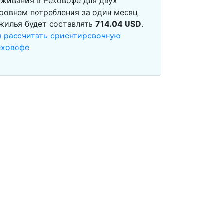
живания в Реховофе для двух
ровнем потребления за один месяц
 жилья будет составлять
714.04
USD
.
ы рассчитать ориентировочную
еховофе