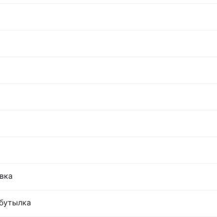
овка
 бутылка