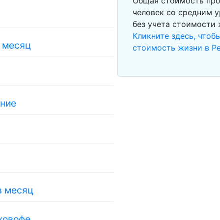
Общая стоимость про
человек со средним у
без учета стоимости
Кликните здесь, чтоб
в месяц
стоимость жизни в Р
ание
в месяц
ховофе