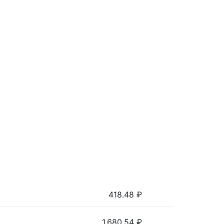
418.48
₽
1,680.54
₽