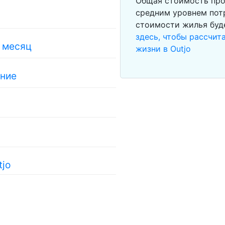
Общая стоимость прож
средним уровнем потр
стоимости жилья буд
здесь, чтобы рассчи
в месяц
жизни в Outjo
ание
tjo