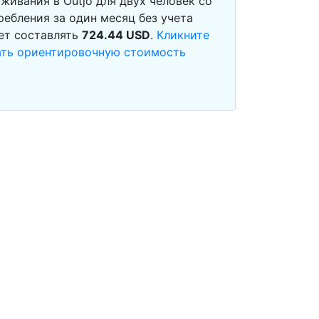
ивания в Outjo для двух человек со
ебления за один месяц без учета
ет составлять
724.44
USD
.
Кликните
тать ориентировочную стоимость