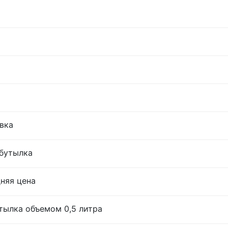
овка
 бутылка
дняя цена
тылка объемом 0,5 литра