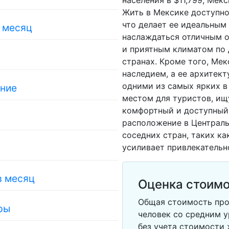
населения в $11,799, Мек
Жить в Мексике доступно
что делает ее идеальным
в месяц
наслаждаться отличным о
и приятным климатом по 
странах. Кроме того, Ме
наследием, а ее архитект
одними из самых ярких в
ание
местом для туристов, ищ
комфортный и доступный 
расположение в Централь
соседних стран, таких ка
усиливает привлекательн
в месяц
Оценка стоимо
Общая стоимость про
ры
человек со средним у
без учета стоимости