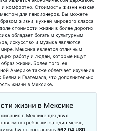
сика является экономической державой.
 и комфортно. Стоимость жизни низкая,
 местом для пенсионеров. Вы можете
бразом жизни, кухней мирового класса
доле стоимости жизни в более дорогих
ксика обладает богатым культурным
ура, искусство и музыка являются
 мире. Мексика является отличным
ущих работу и людей, которые ищут
образ жизни. Более того, ее
ной Америке также облегчает изучение
к Белиз и Гватемала, что дополнительно
ость жизни в Мексике.
сти жизни в Мексике
живания в Мексике для двух
ровнем потребления за один месяц
 жилья будет составлять
562.04
USD
.