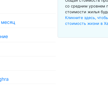
Общая стоимость про
со средним уровнем п
стоимости жилья буд
Кликните здесь, чтоб
в месяц
стоимость жизни в X
ание
ghra