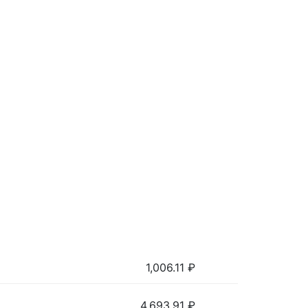
1,006.11
₽
4,693.91
₽