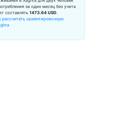
живания в Xaghra для двух человек
отребления за один месяц без учета
ет составлять
1473.64
USD
.
ы рассчитать ориентировочную
aghra