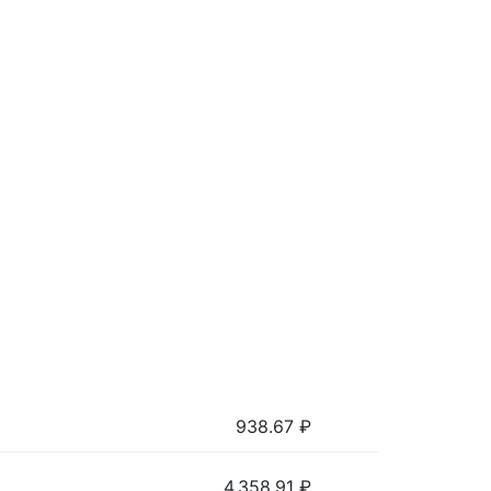
938.67
₽
4,358.91
₽