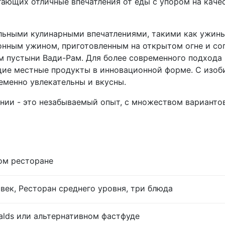
ающих отличные впечатления от еды с упором на каче
ьными кулинарными впечатлениями, такими как ужины 
онным ужином, приготовленным на открытом огне и 
 пустыни Вади-Рам. Для более современного подхода 
ие местные продукты в инновационной форме. С изоб
еменно увлекательны и вкусны.
нии - это незабываемый опыт, с множеством вариантов
ом ресторане
век, Ресторан среднего уровня, три блюда
lds или альтернативном фастфуде