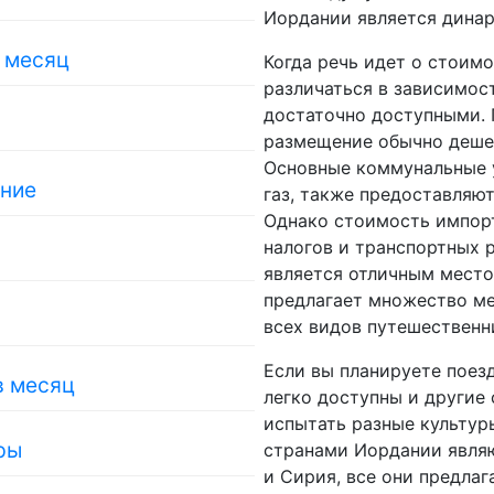
Иордании является динар,
в месяц
Когда речь идет о стоим
различаться в зависимос
достаточно доступными. 
размещение обычно дешев
Основные коммунальные у
ание
газ, также предоставляю
Однако стоимость импор
налогов и транспортных 
является отличным место
предлагает множество ме
всех видов путешественн
Если вы планируете поезд
в месяц
легко доступны и другие 
испытать разные культур
ры
странами Иордании являю
и Сирия, все они предла