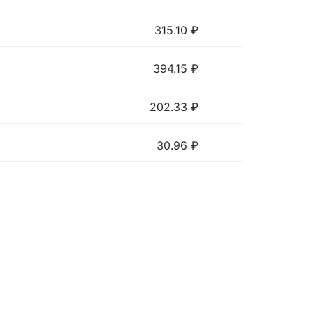
315.10
₽
394.15
₽
202.33
₽
30.96
₽