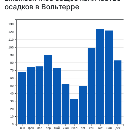
осадков в Вольтерре
130
120
110
100
90
80
70
60
50
40
30
20
10
0
янв
фев
мар
апр
май
июн
июл
авг
сен
окт
ноя
дек