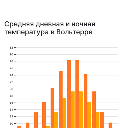
Средняя дневная и ночная
температура в Вольтерре
32
30
28
26
24
22
20
18
16
14
12
10