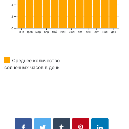
4
2
0
янв
фев
мар
апр
май
июн
июл
авг
сен
окт
ноя
дек
Среднее количество
солнечных часов в день