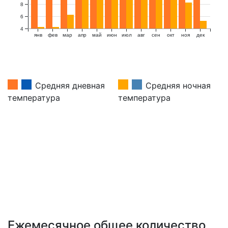
8
6
4
янв
фев
мар
апр
май
июн
июл
авг
сен
окт
ноя
дек
Средняя дневная
Средняя ночная
температура
температура
Ежемесячное общее количество