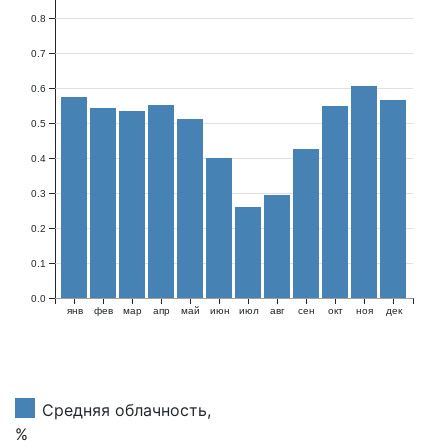
0.8
0.7
0.6
0.5
0.4
0.3
0.2
0.1
0.0
янв
фев
мар
апр
май
июн
июл
авг
сен
окт
ноя
дек
Средняя облачность,
%