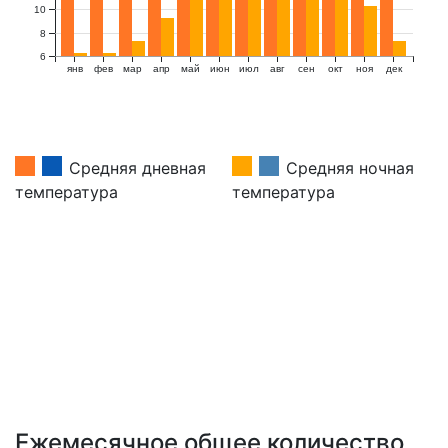
10
8
6
янв
фев
мар
апр
май
июн
июл
авг
сен
окт
ноя
дек
Средняя дневная
Средняя ночная
температура
температура
Ежемесячное общее количество