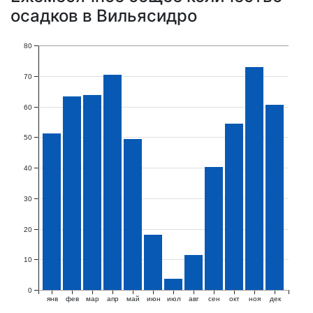
осадков в Вильясидро
80
70
60
50
40
30
20
10
0
янв
фев
мар
апр
май
июн
июл
авг
сен
окт
ноя
дек