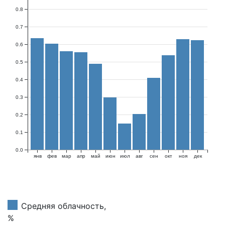
0.8
0.7
0.6
0.5
0.4
0.3
0.2
0.1
0.0
янв
фев
мар
апр
май
июн
июл
авг
сен
окт
ноя
дек
Средняя облачность,
%