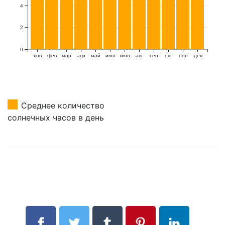
4
2
0
янв
фев
мар
апр
май
июн
июл
авг
сен
окт
ноя
дек
Среднее количество
солнечных часов в день