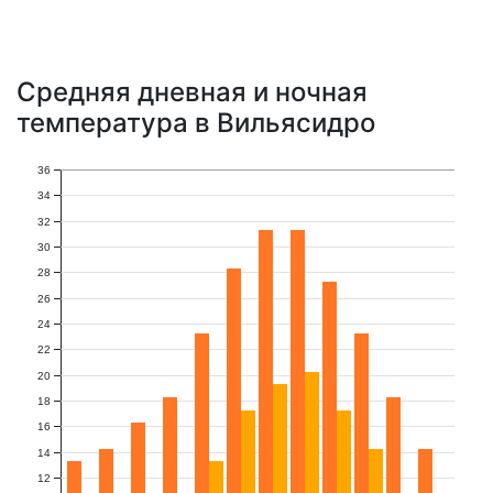
Средняя дневная и ночная
температура в Вильясидро
36
34
32
30
28
26
24
22
20
18
16
14
12