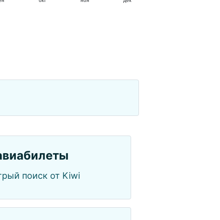
ен
окт
ноя
дек
авиабилеты
рый поиск от Kiwi