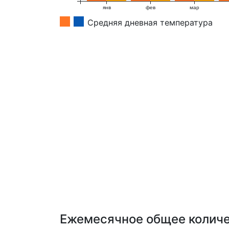
янв
фев
мар
Средняя дневная температура
Ежемесячное общее количе