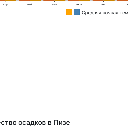
апр
май
июн
июл
авг
с
Средняя ночная те
ство осадков в Пизе