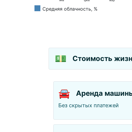
янв
фев
мар
Средняя облачность, %
💵
Стоимость жизн
🚘
Аренда машин
Без скрытых платежей