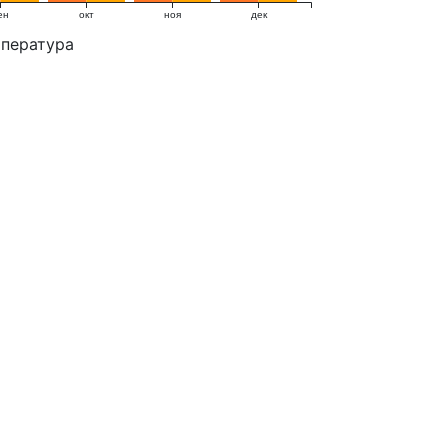
ен
окт
ноя
дек
мпература