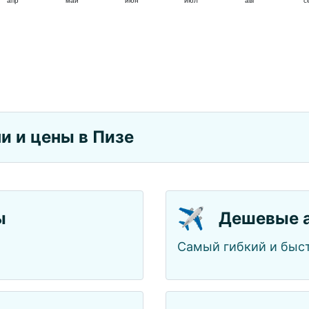
апр
май
июн
июл
авг
с
и и цены в Пизе
✈️
ы
Дешевые 
Самый гибкий и быст