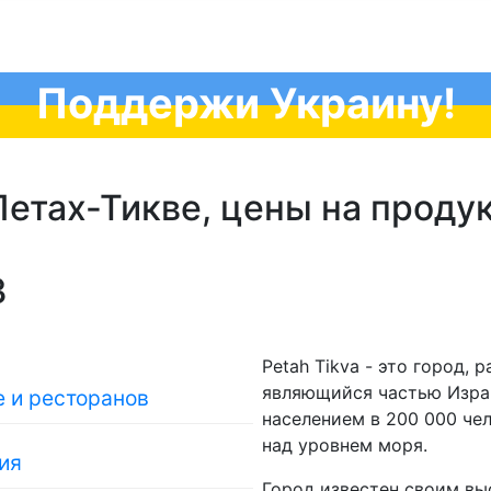
Поддержи Украину!
етах-Тикве, цены на проду
3
Petah Tikva - это город,
являющийся частью Изра
 и ресторанов
населением в 200 000 че
над уровнем моря.
ия
Город известен своим вы