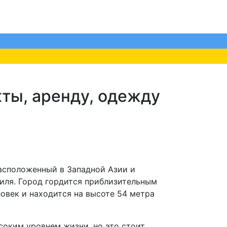
кты, аренду, одежду
 расположенный в Западной Азии и
иля. Город гордится приблизительным
ловек и находится на высоте 54 метра
соким уровнем жизни, но это стоит