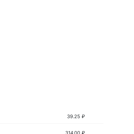
39.25
₽
314.00
₽