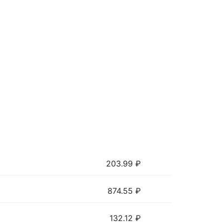
203.99
₽
874.55
₽
132.12
₽