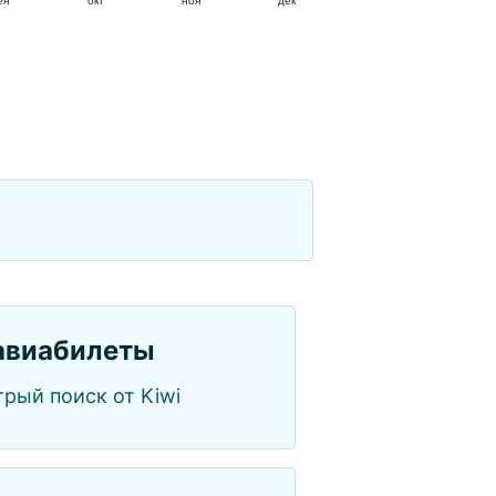
ен
окт
ноя
дек
авиабилеты
рый поиск от Kiwi