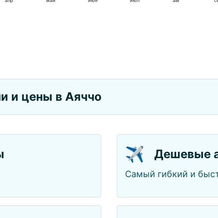
апр
май
июн
июл
авг
с
и и цены в Аяччо
✈️
ы
Дешевые 
Самый гибкий и быст