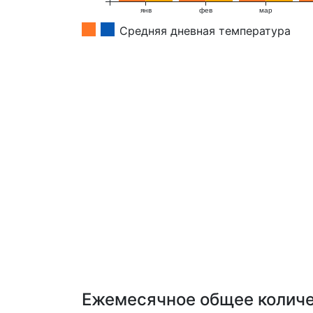
янв
фев
мар
Средняя дневная температура
Ежемесячное общее количе