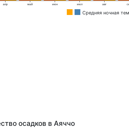
апр
май
июн
июл
авг
с
Средняя ночная те
ство осадков в Аяччо