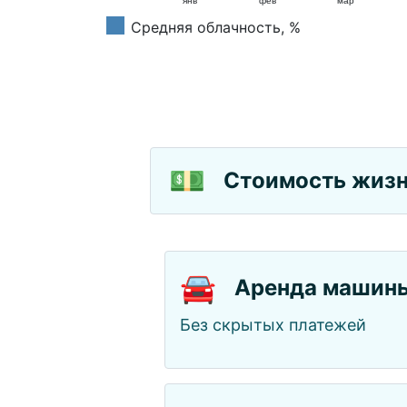
янв
фев
мар
Средняя облачность, %
💵
Стоимость жизн
🚘
Аренда машин
Без скрытых платежей