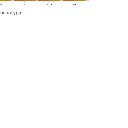
ен
окт
ноя
дек
мпература