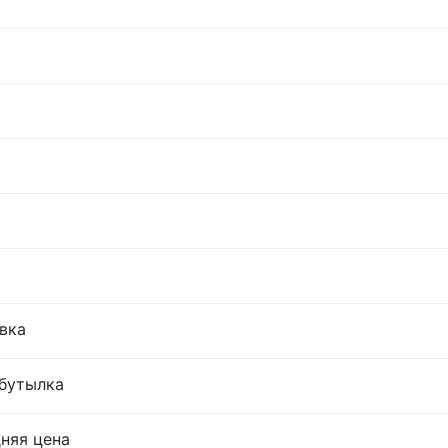
овка
 бутылка
дняя цена