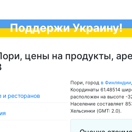
Поддержи Украину!
ори, цены на продукты, аренд
3
Пори, город
в Финляндии
Координаты 61.48514 широ
 и ресторанов
расположен на высоте -3
Население составляет 853
Хельсинки (GMT: 2.0).
ия