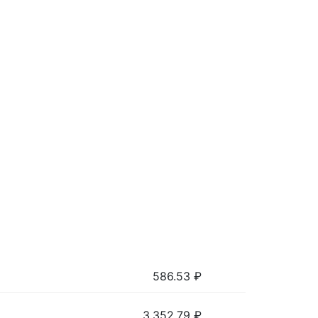
586.53
₽
3,352.79
₽