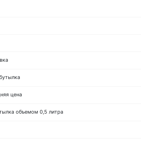
овка
 бутылка
дняя цена
тылка объемом 0,5 литра