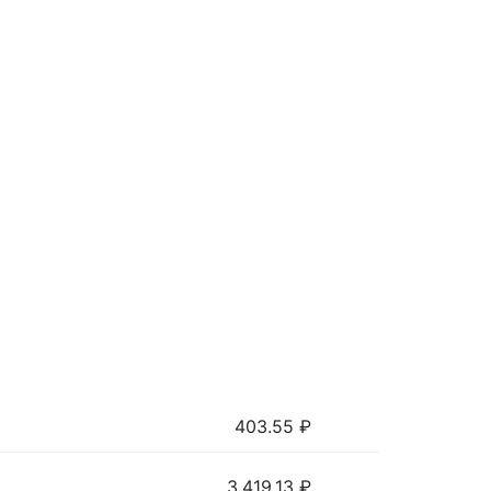
403.55
₽
3,419.13
₽