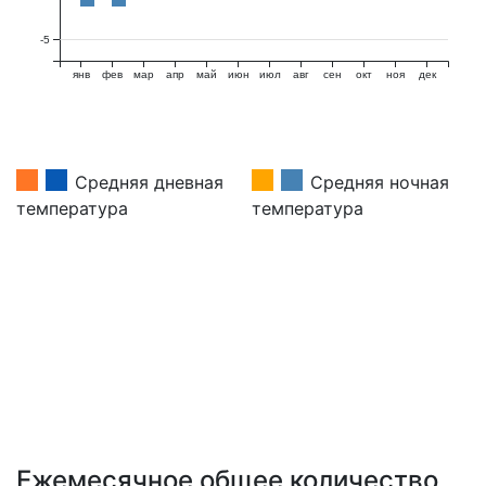
-5
янв
фев
мар
апр
май
июн
июл
авг
сен
окт
ноя
дек
Средняя дневная
Средняя ночная
температура
температура
Ежемесячное общее количество