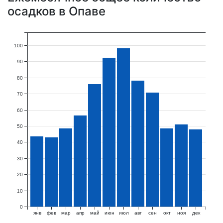
осадков в Опаве
100
90
80
70
60
50
40
30
20
10
0
янв
фев
мар
апр
май
июн
июл
авг
сен
окт
ноя
дек