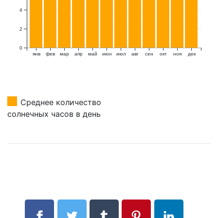
4
2
0
янв
фев
мар
апр
май
июн
июл
авг
сен
окт
ноя
дек
Среднее количество
солнечных часов в день