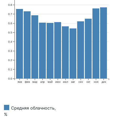
0.8
0.7
0.6
0.5
0.4
0.3
0.2
0.1
0.0
янв
фев
мар
апр
май
июн
июл
авг
сен
окт
ноя
дек
Средняя облачность,
%