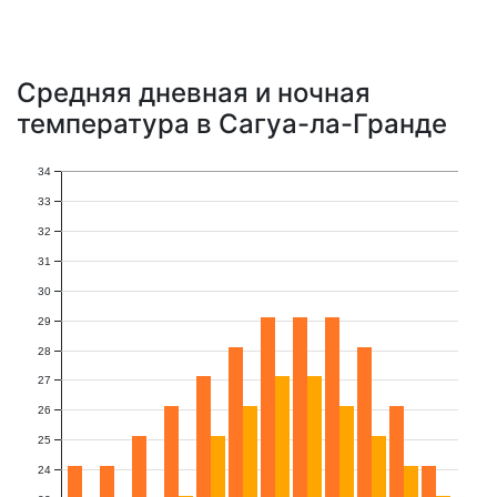
Средняя дневная и ночная
температура в Сагуа-ла-Гранде
34
33
32
31
30
29
28
27
26
25
24