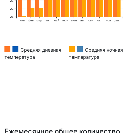
23
22
21
янв
фев
мар
апр
май
июн
июл
авг
сен
окт
ноя
дек
Средняя дневная
Средняя ночная
температура
температура
Ежемесячное общее количество