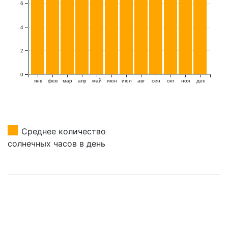
6
4
2
0
янв
фев
мар
апр
май
июн
июл
авг
сен
окт
ноя
дек
Среднее количество
солнечных часов в день