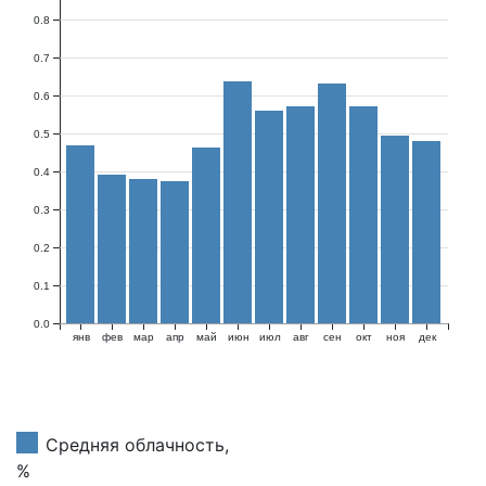
0.8
0.7
0.6
0.5
0.4
0.3
0.2
0.1
0.0
янв
фев
мар
апр
май
июн
июл
авг
сен
окт
ноя
дек
Средняя облачность,
%