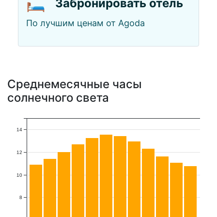
🛏️
Забронировать отель
По лучшим ценам от Agoda
Среднемесячные часы
солнечного света
14
12
10
8