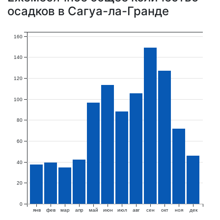
осадков в Сагуа-ла-Гранде
160
140
120
100
80
60
40
20
0
янв
фев
мар
апр
май
июн
июл
авг
сен
окт
ноя
дек