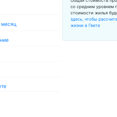
Общая стоимость про
со средним уровнем п
стоимости жилья буд
здесь, чтобы рассчи
в месяц
жизни в Гвете
ание
ете