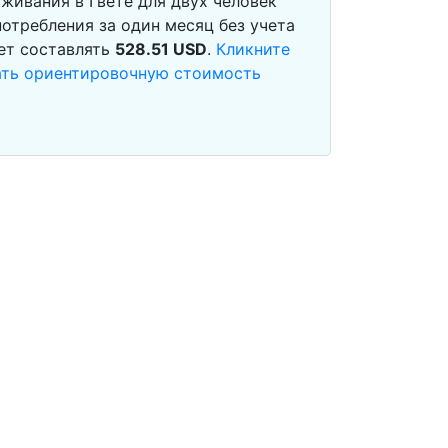
живания в Гвете для двух человек
отребления за один месяц без учета
ет составлять
528.51
USD
.
Кликните
тать ориентировочную стоимость