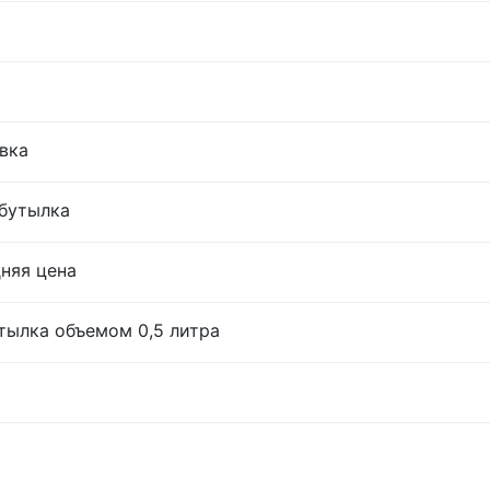
овка
 бутылка
дняя цена
тылка объемом 0,5 литра