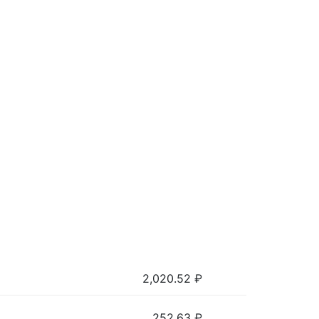
2,020.52
₽
252.63
₽