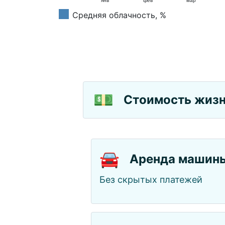
янв
фев
мар
Средняя облачность, %
💵
Стоимость жизни
🚘
Аренда машин
Без скрытых платежей