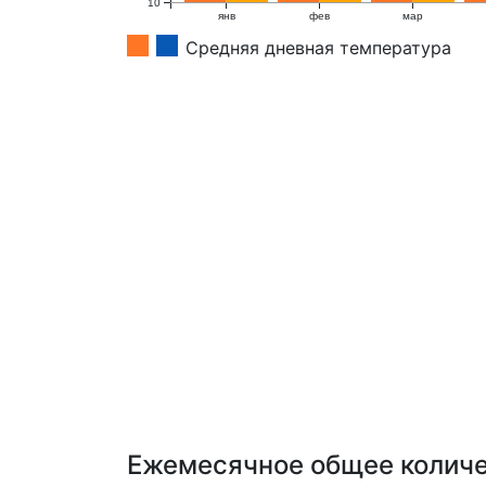
10
янв
фев
мар
Средняя дневная температура
Ежемесячное общее количес