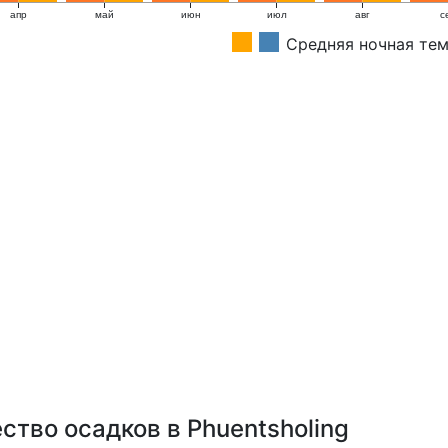
апр
май
июн
июл
авг
с
Средняя ночная те
тво осадков в Phuentsholing