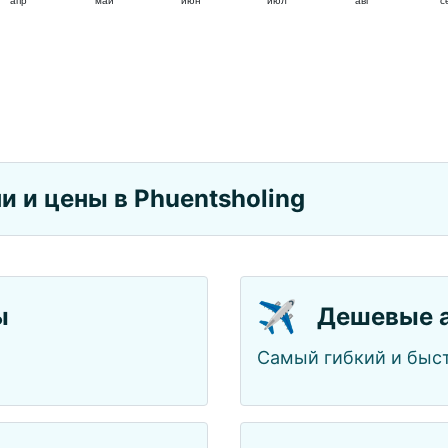
апр
май
июн
июл
авг
с
 и цены в Phuentsholing
✈️
ы
Дешевые 
Самый гибкий и быст