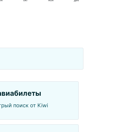
ен
окт
ноя
дек
авиабилеты
рый поиск от Kiwi