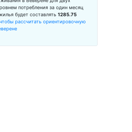
живания в Беверене для двух
ровнем потребления за один месяц
 жилья будет составлять
1285.75
 чтобы рассчитать ориентировочную
еверене