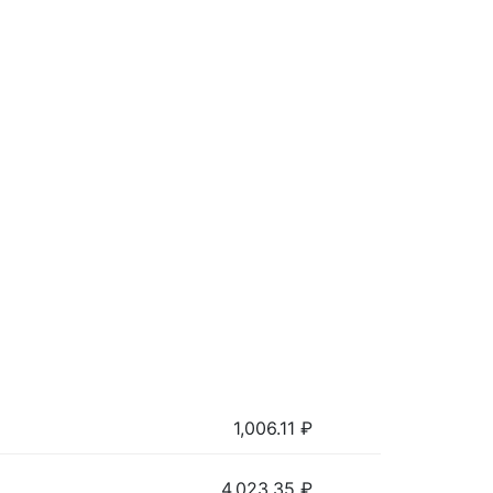
1,006.11
₽
4,023.35
₽