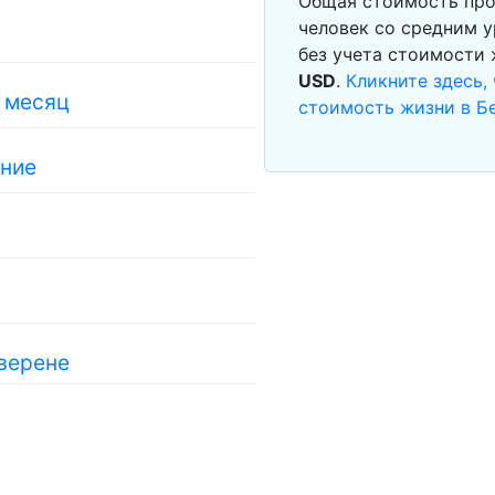
Общая стоимость про
человек со средним у
без учета стоимости
USD
.
Кликните здесь,
в месяц
стоимость жизни в Б
ание
еверене