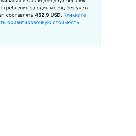
живания в Сарае для двух человек
отребления за один месяц без учета
ет составлять
452.9
USD
.
Кликните
тать ориентировочную стоимость