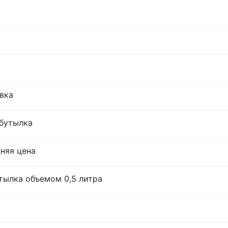
овка
 бутылка
дняя цена
тылка объемом 0,5 литра