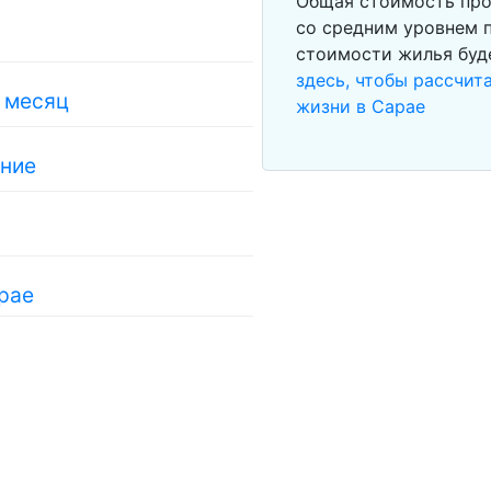
Общая стоимость про
со средним уровнем п
стоимости жилья буд
здесь, чтобы рассчи
в месяц
жизни в Сарае
ание
рае