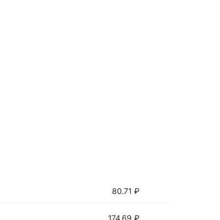
80.71
₽
174.69
₽