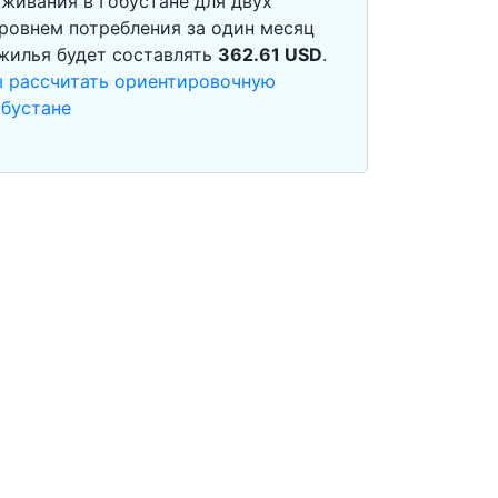
живания в Гобустане для двух
ровнем потребления за один месяц
 жилья будет составлять
362.61
USD
.
ы рассчитать ориентировочную
обустане