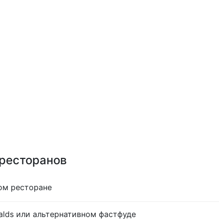
 ресторанов
ом ресторане
lds или альтернативном фастфуде