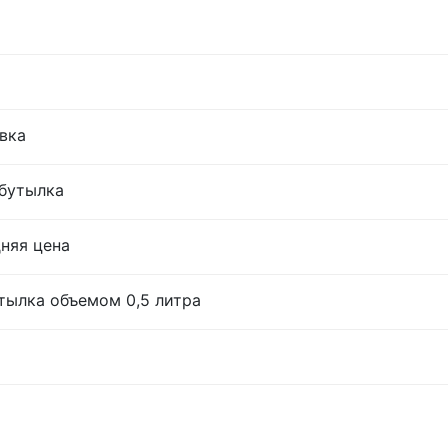
овка
 бутылка
дняя цена
тылка объемом 0,5 литра