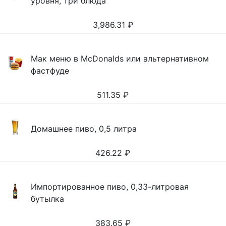
уровня, три блюда
3,986.31
₽
Мак меню в McDonalds или альтернативном
фастфуде
511.35
₽
Домашнее пиво, 0,5 литра
426.22
₽
Импортированное пиво, 0,33-литровая
бутылка
383.65
₽