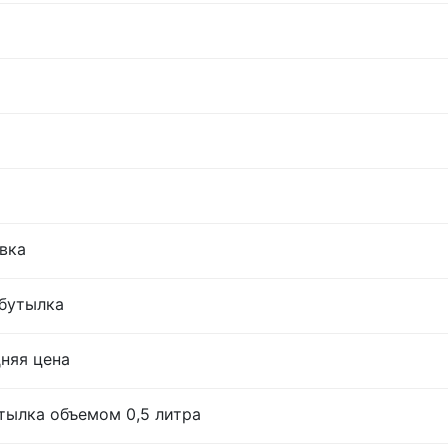
овка
 бутылка
дняя цена
тылка объемом 0,5 литра